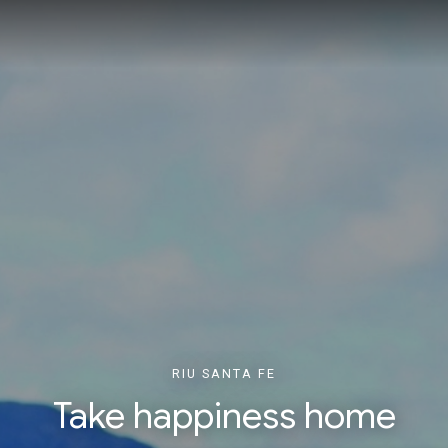
RIU SANTA FE
Take happiness home