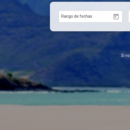
today
Rango de fechas
Si n