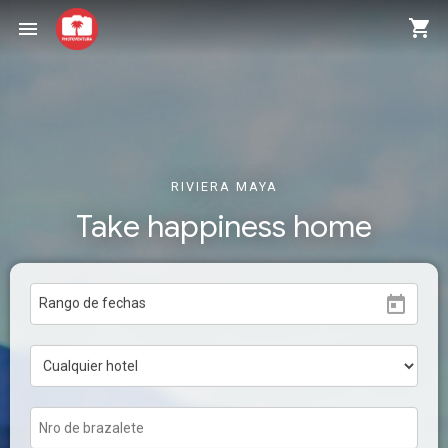
shopping_cart
menu
RIVIERA MAYA
Take happiness home
today
Rango de fechas