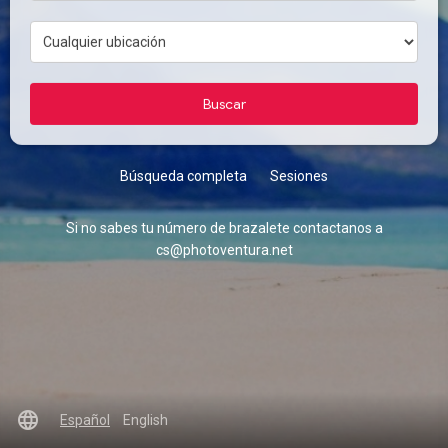
Búsqueda completa
Sesiones
Si no sabes tu número de brazalete contactanos a
cs@photoventura.net
language
Español
English