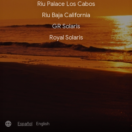
Riu Palace Los Cabos
Riu Baja California
GR Solaris
Royal Solaris
language
Español
English