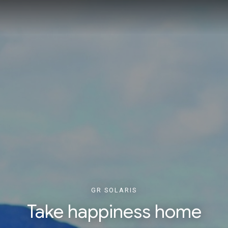
GR SOLARIS
Take happiness home