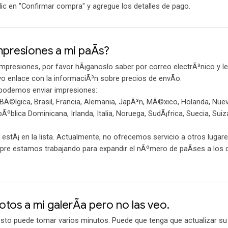
ic en "Confirmar compra" y agregue los detalles de pago.
presiones a mi paÃ­s?
impresiones, por favor hÃ¡ganoslo saber por correo electrÃ³nico y le
 enlace con la informaciÃ³n sobre precios de envÃ­o.
e podemos enviar impresiones:
 BÃ©lgica, Brasil, Francia, Alemania, JapÃ³n, MÃ©xico, Holanda, Nue
ºblica Dominicana, Irlanda, Italia, Noruega, SudÃ¡frica, Suecia, Suiz
 estÃ¡ en la lista. Actualmente, no ofrecemos servicio a otros lugar
mpre estamos trabajando para expandir el nÃºmero de paÃ­ses a lo
tos a mi galerÃ­a pero no las veo.
esto puede tomar varios minutos. Puede que tenga que actualizar s