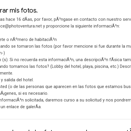
ar mis fotos.
as hace 16 dÃ­as, por favor, pÃ³ngase en contacto con nuestro serv
ice@photoventura.net y proporcione la siguiente informaciÃ³n:
ete o nÃºmero de habitaciÃ³n
cuando se tomaron las fotos (por favor mencione si fue durante la
m-)
(s). Si no recuerda esta informaciÃ³n, una descripciÃ³n fÃ­sica tamb
o tomamos las fotos? (Lobby del hotel, playa, piscina, etc.) Descr
emente.
 salida del hotel.
sted (o de las personas que aparecen en las fotos que estamos bu
¡genes, si es necesario.
nformaciÃ³n solicitada, daremos curso a su solicitud y nos pondre
n enlace de galerÃ­a.