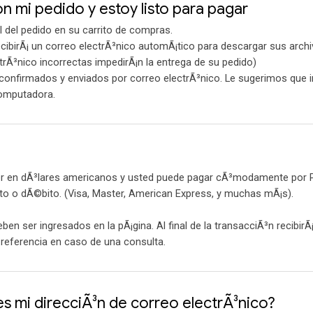
n mi pedido y estoy listo para pagar
l del pedido en su carrito de compras.
ecibirÃ¡ un correo electrÃ³nico automÃ¡tico para descargar sus archi
trÃ³nico incorrectas impedirÃ¡n la entrega de su pedido)
confirmados y enviados por correo electrÃ³nico. Le sugerimos que 
computadora.
r en dÃ³lares americanos y usted puede pagar cÃ³modamente por 
ito o dÃ©bito. (Visa, Master, American Express, y muchas mÃ¡s).
deben ser ingresados en la pÃ¡gina. Al final de la transacciÃ³n recibi
referencia en caso de una consulta.
s mi direcciÃ³n de correo electrÃ³nico?