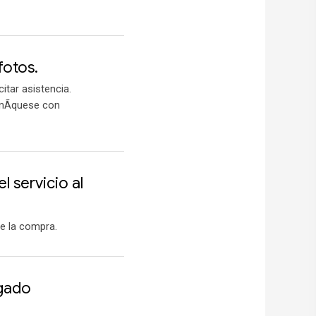
fotos.
itar asistencia.
unÃ­quese con
 servicio al
e la compra.
agado