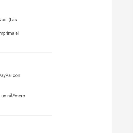
vos. (Las
imprima el
PayPal con
rÃ¡ un nÃºmero