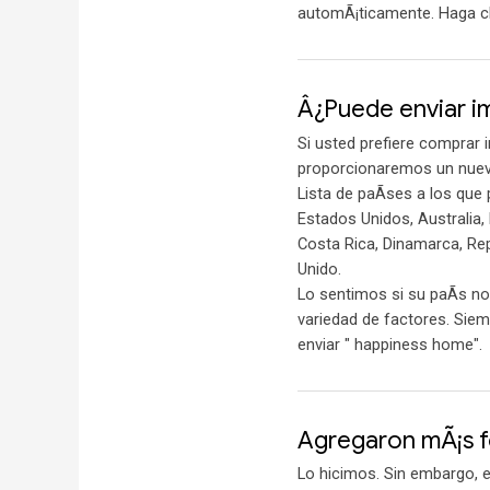
automÃ¡ticamente. Haga cl
Â¿Puede enviar im
Si usted prefiere comprar 
proporcionaremos un nuevo
Lista de paÃ­ses a los qu
Estados Unidos, Australia,
Costa Rica, Dinamarca, RepÃ
Unido.
Lo sentimos si su paÃ­s no
variedad de factores. Sie
enviar " happiness home".
Agregaron mÃ¡s fo
Lo hicimos. Sin embargo, 