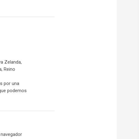
va Zelanda,
a, Reino
es por una
s que podemos
u navegador