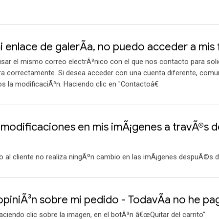
i enlace de galerÃ­a, no puedo acceder a mis 
sar el mismo correo electrÃ³nico con el que nos contacto para solic
zara correctamente. Si desea acceder con una cuenta diferente, com
 la modificaciÃ³n. Haciendo clic en "Contactoâ€
 modificaciones en mis imÃ¡genes a travÃ©s del
io al cliente no realiza ningÃºn cambio en las imÃ¡genes despuÃ©s d
piniÃ³n sobre mi pedido - TodavÃ­a no he p
aciendo clic sobre la imagen, en el botÃ³n â€œQuitar del carrito"