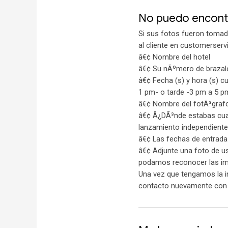
No puedo encontr
Si sus fotos fueron tomad
al cliente en customerserv
â€¢ Nombre del hotel
â€¢ Su nÃºmero de brazal
â€¢ Fecha (s) y hora (s) 
1 pm- o tarde -3 pm a 5 p
â€¢ Nombre del fotÃ³grafo 
â€¢ Â¿DÃ³nde estabas cuand
lanzamiento independient
â€¢ Las fechas de entrada y
â€¢ Adjunte una foto de u
podamos reconocer las imÃ
Una vez que tengamos la i
contacto nuevamente con u