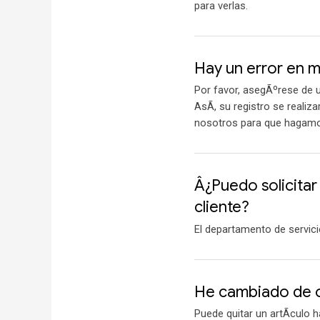
para verlas.
Hay un error en m
Por favor, asegÃºrese de u
AsÃ­, su registro se reali
nosotros para que hagamos
Â¿Puedo solicitar
cliente?
El departamento de servic
He cambiado de o
Puede quitar un artÃ­culo h