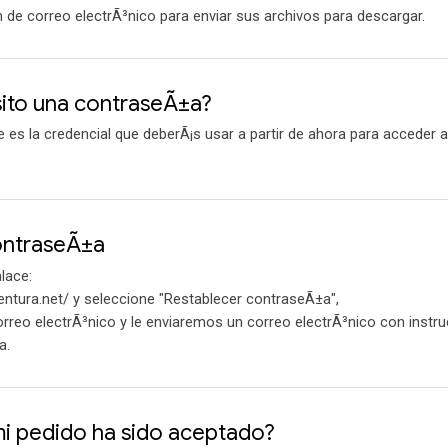
de correo electrÃ³nico para enviar sus archivos para descargar.
ito una contraseÃ±a?
es la credencial que deberÃ¡s usar a partir de ahora para acceder 
ontraseÃ±a
nlace:
entura.net/ y seleccione "Restablecer contraseÃ±a",
orreo electrÃ³nico y le enviaremos un correo electrÃ³nico con instr
a.
mi pedido ha sido aceptado?