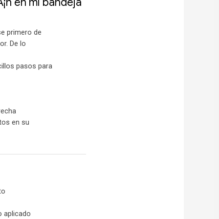
Ã¡n en mi bandeja
se primero de
or. De lo
illos pasos para
recha
tos en su
to
o aplicado