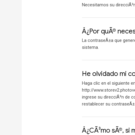
Necesitamos su direcciÃ³n 
Â¿Por quÃ© neces
La contraseÃ±a que genere 
sistema.
He olvidado mi c
Haga clic en el siguiente e
http://www.storev2.photov
ingrese su direcciÃ³n de c
restablecer su contraseÃ±
Â¿CÃ³mo sÃ©, si 