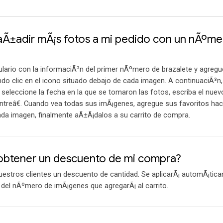
±adir mÃ¡s fotos a mi pedido con un nÃºmer
ulario con la informaciÃ³n del primer nÃºmero de brazalete y agreg
do clic en el icono situado debajo de cada imagen. A continuaciÃ³n,
y seleccione la fecha en la que se tomaron las fotos, escriba el nu
treâ€. Cuando vea todas sus imÃ¡genes, agregue sus favoritos haci
ada imagen, finalmente aÃ±Ã¡dalos a su carrito de compra.
btener un descuento de mi compra?
estros clientes un descuento de cantidad. Se aplicarÃ¡ automÃ¡tic
 del nÃºmero de imÃ¡genes que agregarÃ¡ al carrito.