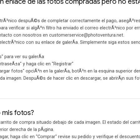
n enlace de las fotos compradas pero no est
ectrÃ³nico despuÃ©s de completar correctamente el pago, asegÃºre
ra verificar si algÃºn filtro ha enviado el correo electrÃ³nico por err
ontacto con nosotros en customerservice@photoventura.net.
electrÃ³nico con su enlace de galerÃ­a. Simplemente siga estos senc
" para ver su galerÃ­a
ntraseÃ±a" y haga clic en "Registrar"
gar fotos" opciÃ³n en la galerÃ­a, botÃ³n en la esquina superior de
ada imagen. DespuÃ©s de hacer clic en descargar, se abrirÃ¡n sus fo
mis fotos?
 carrito de compra situado debajo de cada imagen. El estado del carri
rior derecha de la pÃ¡gina.
gar, haga clic en "Comprar" revise su pedido y verifique el descuent