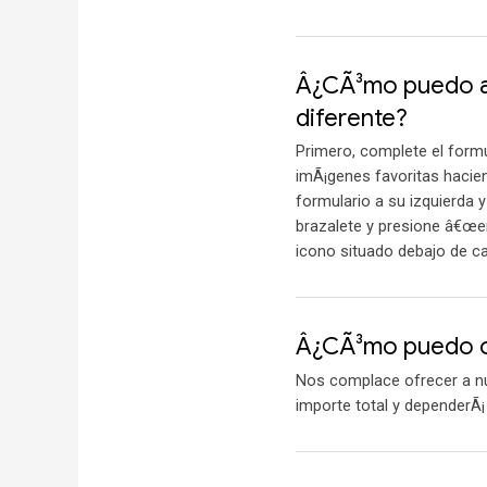
Â¿CÃ³mo puedo aÃ
diferente?
Primero, complete el form
imÃ¡genes favoritas hacien
formulario a su izquierda 
brazalete y presione â€œen
icono situado debajo de c
Â¿CÃ³mo puedo o
Nos complace ofrecer a nu
importe total y dependerÃ¡