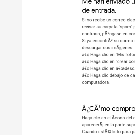
Me han enviado u
de entrada.
Si no recibe un correo el
revisar su carpeta "spam" pa
contrario, pÃ³ngase en c
Si ya encontrÃ³ su correo 
descargar sus imÃ¡genes:
â€¢ Haga clic en "Mis fotos
â€¢ Haga clic en "crear co
â€¢ Haga clic en â€œdescar
â€¢ Haga clic debajo de c
computadora.
Â¿CÃ³mo compro 
Haga clic en el Ã­cono del
aparecerÃ¡ en la parte supe
Cuando estÃ© listo para pa