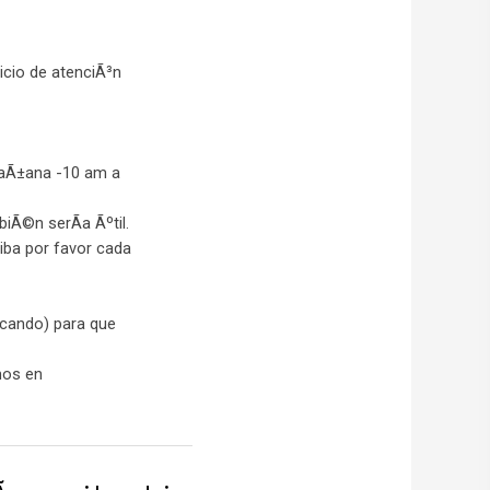
icio de atenciÃ³n
 maÃ±ana -10 am a
iÃ©n serÃ­a Ãºtil.
iba por favor cada
scando) para que
mos en