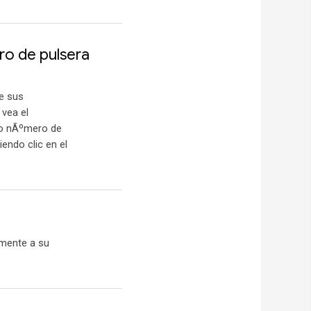
o de pulsera
ue sus
 vea el
evo nÃºmero de
endo clic en el
amente a su