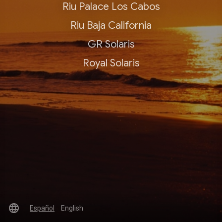
Riu Palace Los Cabos
Riu Baja California
GR Solaris
Royal Solaris
language
Español
English