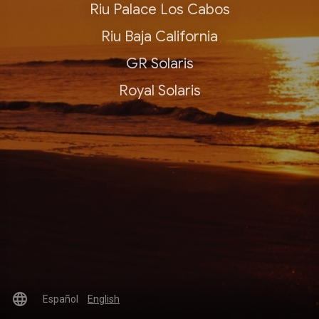
Riu Palace Los Cabos
Riu Baja California
GR Solaris
Royal Solaris
language
Español
English