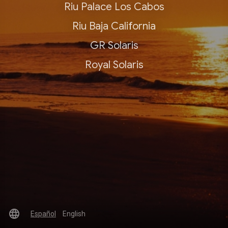
Riu Palace Los Cabos
Riu Baja California
GR Solaris
Royal Solaris
language
Español
English