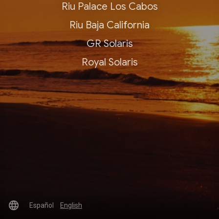
Riu Palace Los Cabos
Riu Baja California
GR Solaris
Royal Solaris
language
Español
English