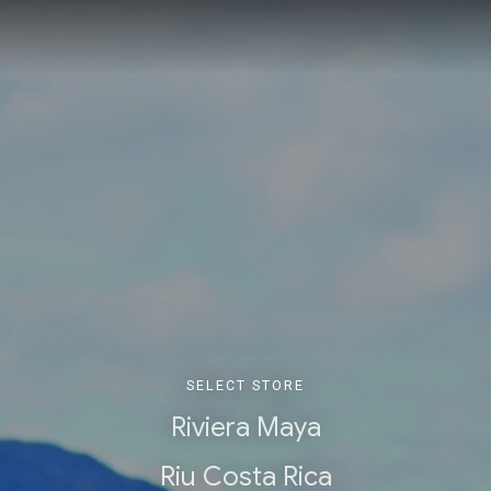
SELECT STORE
Riviera Maya
Riu Costa Rica