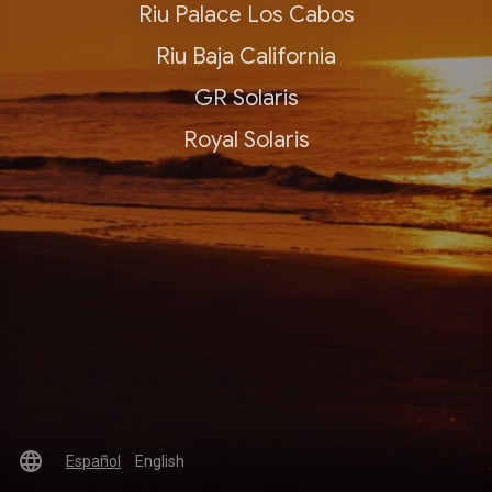
Riu Palace Los Cabos
Riu Baja California
GR Solaris
Royal Solaris
language
Español
English