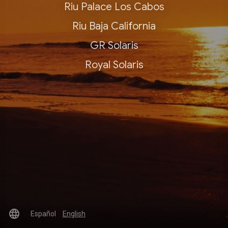
Riu Palace Los Cabos
Riu Baja California
GR Solaris
Royal Solaris
language
Español
English