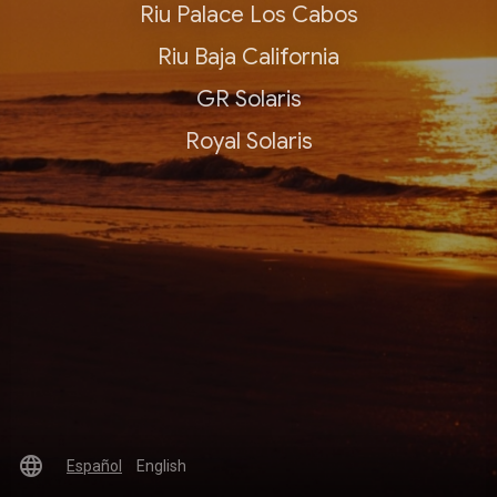
Riu Palace Los Cabos
Riu Baja California
GR Solaris
Royal Solaris
language
Español
English