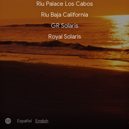
Riu Palace Los Cabos
Riu Baja California
GR Solaris
Royal Solaris
language
Español
English