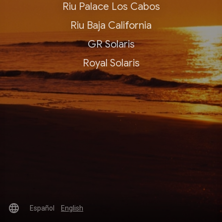
Riu Palace Los Cabos
Riu Baja California
GR Solaris
Royal Solaris
language
Español
English