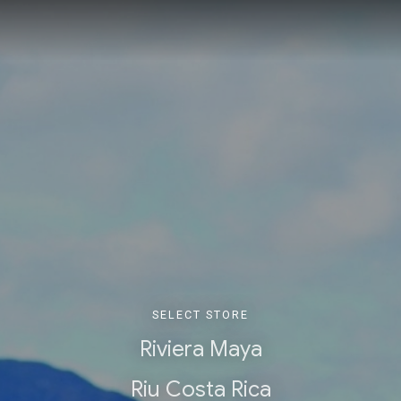
SELECT STORE
Riviera Maya
Riu Costa Rica