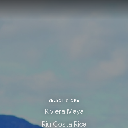
SELECT STORE
Riviera Maya
Riu Costa Rica