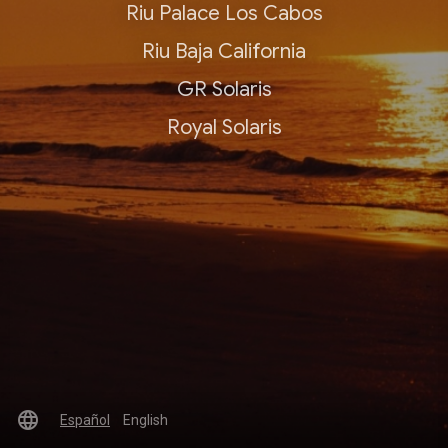
Riu Palace Los Cabos
Riu Baja California
GR Solaris
Royal Solaris
language
Español
English