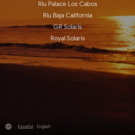
Riu Palace Los Cabos
Riu Baja California
GR Solaris
Royal Solaris
language
Español
English