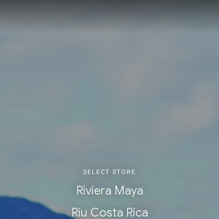
SELECT STORE
Riviera Maya
Riu Costa Rica