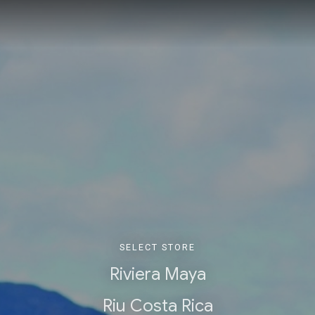
SELECT STORE
Riviera Maya
Riu Costa Rica