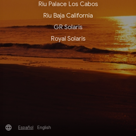
Riu Palace Los Cabos
Riu Baja California
GR Solaris
Royal Solaris
language
Español
English