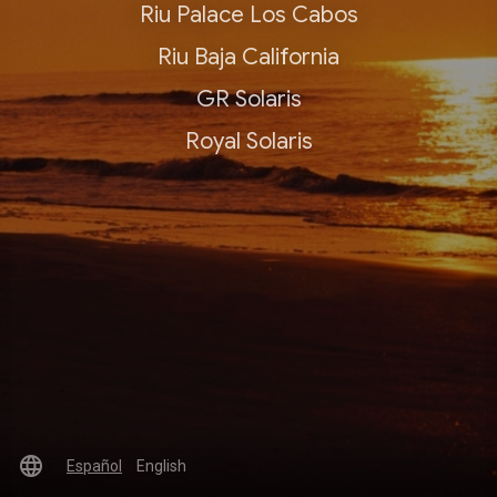
Riu Palace Los Cabos
Riu Baja California
GR Solaris
Royal Solaris
language
Español
English