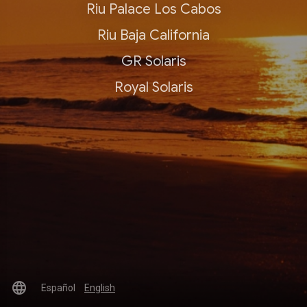
Riu Palace Los Cabos
Riu Baja California
GR Solaris
Royal Solaris
language
Español
English