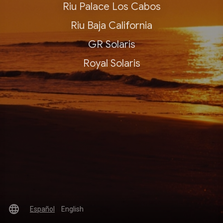
Riu Palace Los Cabos
Riu Baja California
GR Solaris
Royal Solaris
language
Español
English