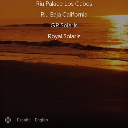
Riu Palace Los Cabos
Riu Baja California
GR Solaris
Royal Solaris
language
Español
English