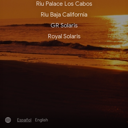
Riu Palace Los Cabos
Riu Baja California
GR Solaris
Royal Solaris
language
Español
English