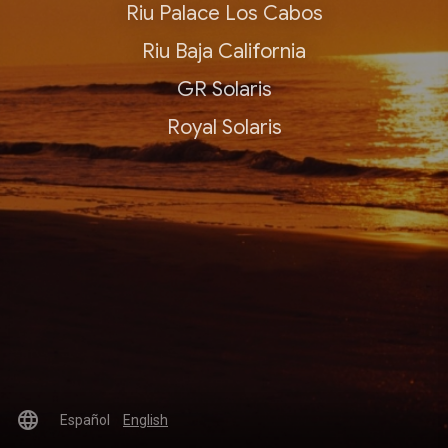
Riu Palace Los Cabos
Riu Baja California
GR Solaris
Royal Solaris
language
Español
English