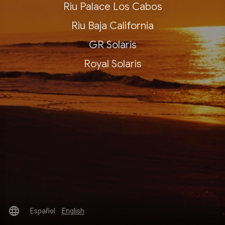
Riu Palace Los Cabos
Riu Baja California
GR Solaris
Royal Solaris
language
Español
English