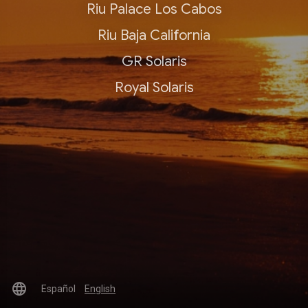
Riu Palace Los Cabos
Riu Baja California
GR Solaris
Royal Solaris
language
Español
English