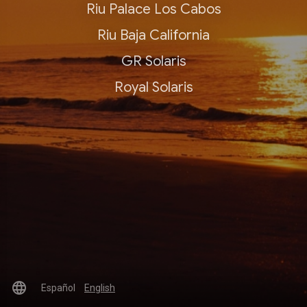
Riu Palace Los Cabos
Riu Baja California
GR Solaris
Royal Solaris
language
Español
English