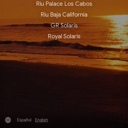
Riu Palace Los Cabos
Riu Baja California
GR Solaris
Royal Solaris
language
Español
English