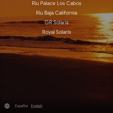
Riu Palace Los Cabos
Riu Baja California
GR Solaris
Royal Solaris
language
Español
English