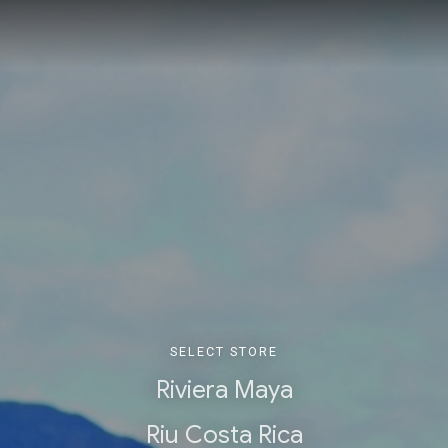
SELECT STORE
Riviera Maya
Riu Costa Rica