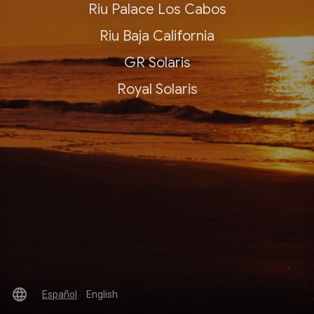
Riu Palace Los Cabos
Riu Baja California
GR Solaris
Royal Solaris
language
Español
English