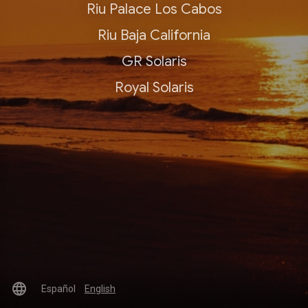
Riu Palace Los Cabos
Riu Baja California
GR Solaris
Royal Solaris
language
Español
English