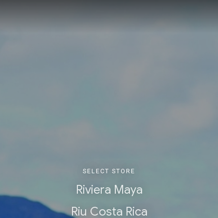
SELECT STORE
Riviera Maya
Riu Costa Rica