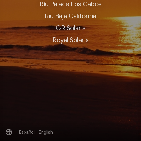
Riu Palace Los Cabos
Riu Baja California
GR Solaris
Royal Solaris
language
Español
English