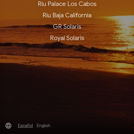
Riu Palace Los Cabos
Riu Baja California
GR Solaris
Royal Solaris
language
Español
English