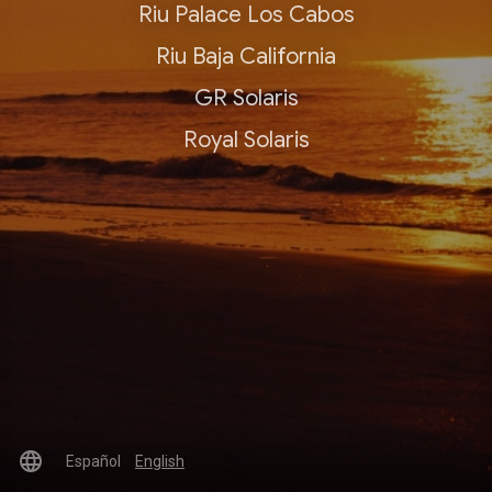
Riu Palace Los Cabos
Riu Baja California
GR Solaris
Royal Solaris
language
Español
English