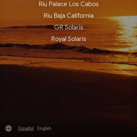
Riu Palace Los Cabos
Riu Baja California
GR Solaris
Royal Solaris
language
Español
English