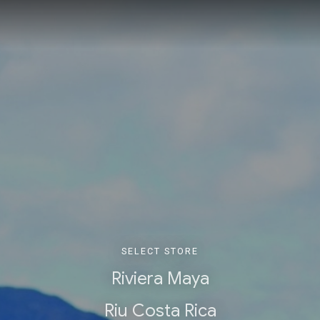
SELECT STORE
Riviera Maya
Riu Costa Rica