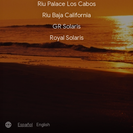
Riu Palace Los Cabos
Riu Baja California
GR Solaris
Royal Solaris
language
Español
English