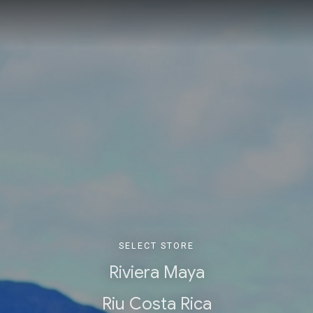
SELECT STORE
Riviera Maya
Riu Costa Rica