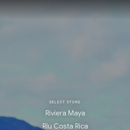
SELECT STORE
Riviera Maya
Riu Costa Rica