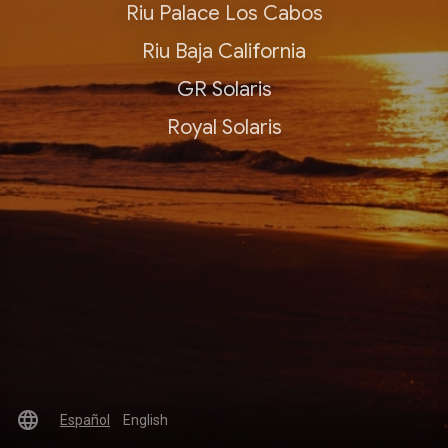
Riu Palace Los Cabos
Riu Baja California
GR Solaris
Royal Solaris
language
Español
English