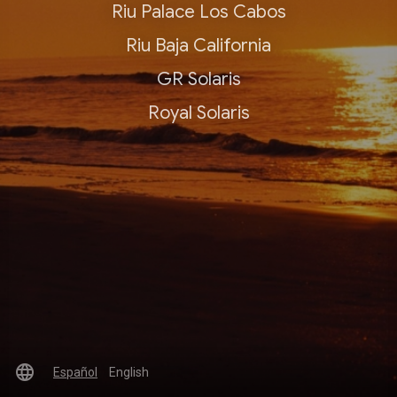
Riu Palace Los Cabos
Riu Baja California
GR Solaris
Royal Solaris
language
Español
English