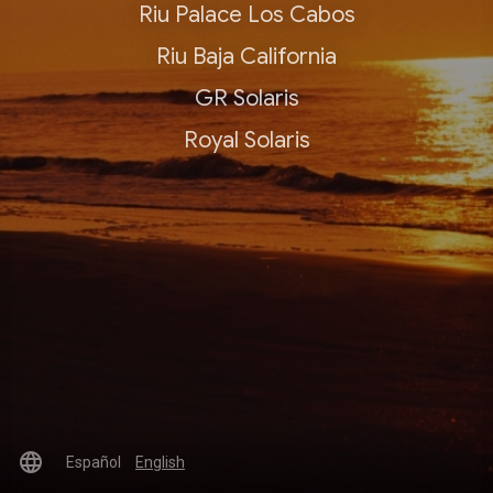
Riu Palace Los Cabos
Riu Baja California
GR Solaris
Royal Solaris
language
Español
English