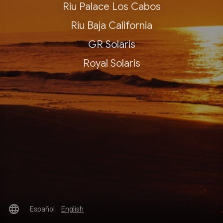
Riu Palace Los Cabos
Riu Baja California
GR Solaris
Royal Solaris
language
Español
English