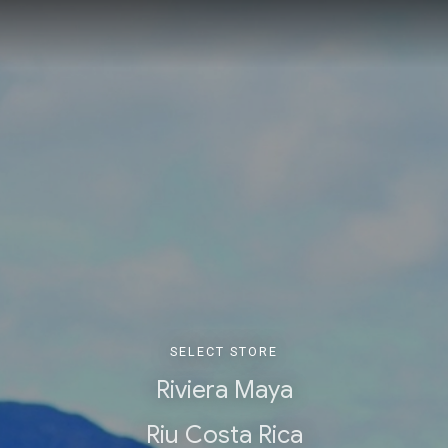
SELECT STORE
Riviera Maya
Riu Costa Rica